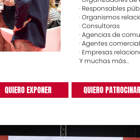
· Responsables públ
· Organismos relac
· Consultoras
· Agencias de comu
· Agentes comercial
· Empresas relacion
Y muchas más…
QUIERO EXPONER
QUIERO PATROCINA