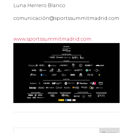
Luna Herrero Blanco
comunicación@sportssummitmadrid.com
www.sportssummitmadrid.com